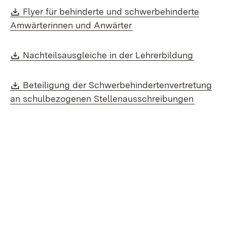
Download:
Flyer für behinderte und schwerbehinderte
(Öffnet in neuem Fenst
Amwärterinnen und Anwärter
Download:
(Öffnet
Nachteilsausgleiche in der Lehrerbildung
Download:
Beteiligung der Schwerbehindertenvertretung
(Öffnet
an schulbezogenen Stellenausschreibungen