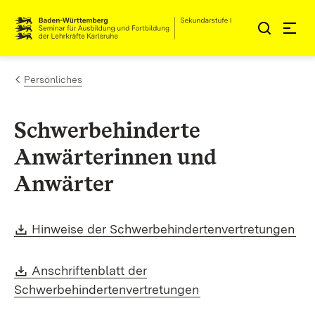
Zum Inhalt springen
Link zur Startseite
Persönliches
Schwerbehinderte
Anwärterinnen und
Anwärter
Download:
(Öf
Hinweise der Schwerbehindertenvertretungen
Download:
Anschriftenblatt der
(Öffnet in neuem Fe
Schwerbehindertenvertretungen