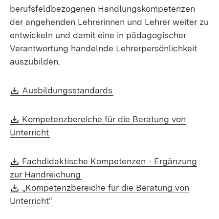
berufsfeldbezogenen Handlungskompetenzen
der angehenden Lehrerinnen und Lehrer weiter zu
entwickeln und damit eine in pädagogischer
Verantwortung handelnde Lehrerpersönlichkeit
auszubilden.
Download:
(Öffnet in neuem Fenster)
Ausbildungsstandards
Download:
Kompetenzbereiche für die Beratung von
(Öffnet in neuem Fenster)
Unterricht
Download:
Fachdidaktische Kompetenzen - Ergänzung
(Öffnet in neuem Fenster)
zur Handreichung
Download:
„Kompetenzbereiche für die Beratung von
(Öffnet in neuem Fenster)
Unterricht“