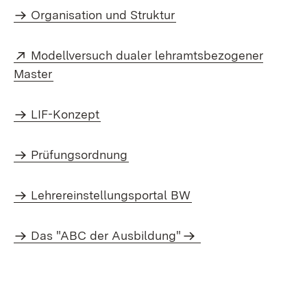
Organisation und Struktur
Extern:
Modellversuch dualer lehramtsbezogener
(Öffnet in neuem Fenster)
Master
LIF-Konzept
Prüfungsordnung
Lehrereinstellungsportal BW
Das "ABC der Ausbildung"