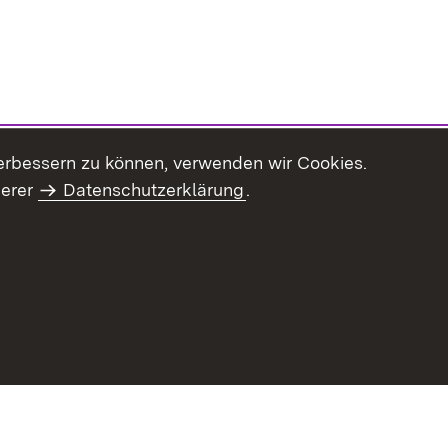
erbessern zu können, verwenden wir Cookies.
serer
Datenschutzerklärung
.
haltsübersicht
Kontakt
Impressum
Datenschutz
Benut