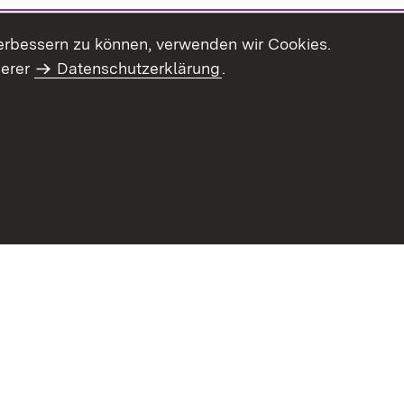
erbessern zu können, verwenden wir Cookies.
serer
Datenschutzerklärung
.
haltsübersicht
Kontakt
Impressum
Datenschutz
Benut