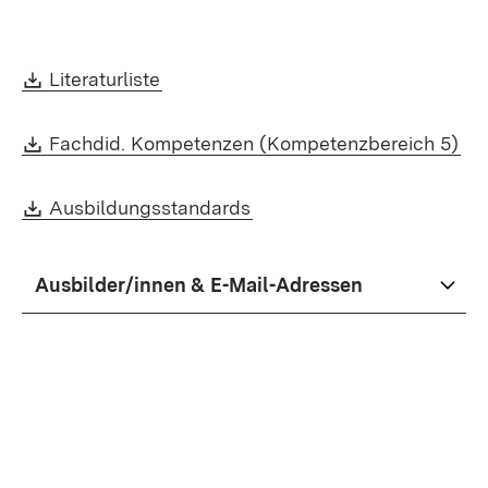
Download:
(Öffnet in neuem Fenster)
Literaturliste
Download:
(Öf
Fachdid. Kompetenzen (Kompetenzbereich 5)
Download:
(Öffnet in neuem Fenster)
Ausbildungsstandards
Ausbilder/innen & E-Mail-Adressen